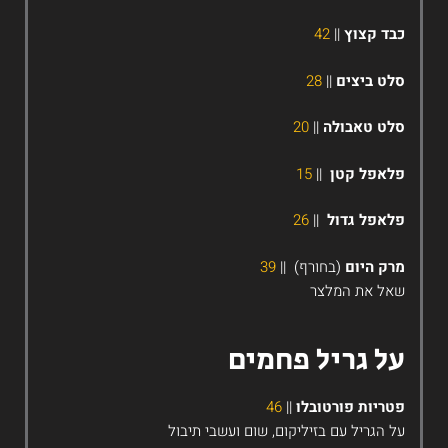
בד קצוץ
||
42
לט ביצים
||
28
לט טאבולה
||
20
לאפל
קטן
||
15
לאפל גדול
||
26
רק היום
(בחורף)
||
39
אל את המלצר
ל גריל פחמים
טריות פורטובלו
||
46
ל הגריל עם בזיליקום, שום ועשבי תיבול