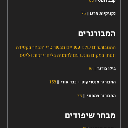
בב רומני
||
88
קניקיות מרגז
||
76
מבורגרים
המבורגרים שלנו עשויים מבשר טרי הנבחר בקפידה
נטחן במקום מוגש עם לחמניה בליווי ירקות וצ'יפס
ילו בורגר
||
85
מבורגר אנטריקוט +
כבד אווז
||
158
מבורגר צמחוני
||
75
בחר שיפודים