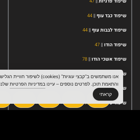
יפוד פרגיות
||
47
יפוד כבד עוף
||
44
יפוד לבבות עוף
||
44
יפוד הודו
||
47
יפוד אשכי הודו
||
78
יפוד קבב הבית
||
47
אנו משתמשים ב"קבצי עוגיות" (cookies) לשיפור חוויית הגלישה
והתאמת תוכן. לפרטים נוספים – עיינו
במדיניות הפרטיות
שלנו.
יפוד אנטריקוט
||
79
קראתי
יפוד פילה בקר
||
90
יפוד שקדי עגל
||
105
יפוד כבד אווז
||
150