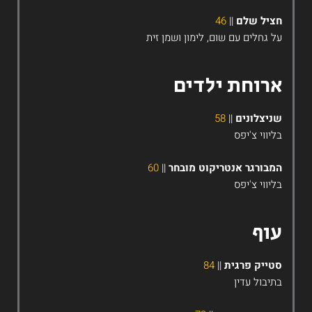
ציל שלם
||
46
ל גחלים עם שום, לימון ושמן זית
רוחת ילדים
ניצלונים
||
58
ליווי צ'יפס
מבורגר אנטריקוט מובחר
||
60
ליווי צ'יפס
וף
טייק פרגית
||
84
תיבול עדין