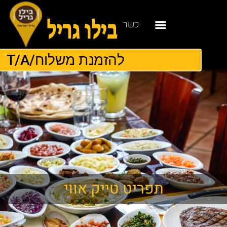
כשר
להזמנת משלוח/T/A
תפריט טייק אווי